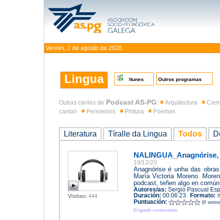
Venres, 7 de agosto de 2026
Lingua
Itunes
Outros programas
Podcast AS-PG
:
Outras canles de
Arquitectura
Cien
cantan
Persoeiros
Pintura
Poemas
Literatura
Tíralle da Lingua
Todos
D
NALINGUA_Anagnórise, d
19/12/20
Anagnórise é unha das obras
María Victoria Moreno. Moren
podcast, teñen algo en común:
Autores/as:
Sergio Pascual Espi
Duración:
00:06:23
Formato:
Visitas:
444
Puntuación:
(0 voto
Engadir comentario