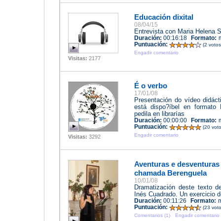
Educación dixital
08/04/15
Entrevista con Maria Helena Si
Duración:
00:16:18
Formato:
Puntuación:
(2 voto
Engadir comentario
Visitas:
2177
É o verbo
17/01/08
Presentación do vídeo didáct
está dispo?íbel en formato
pedila en librarías
Duración:
00:00:00
Formato:
Puntuación:
(20 vot
Engadir comentario
Visitas:
3292
Aventuras e desventuras
chamada Berenguela
10/01/08
Dramatización deste texto 
Inés Cuadrado. Un exercicio d
Duración:
00:11:26
Formato:
Puntuación:
(23 vot
Comentarios (1)
Engadir comentario