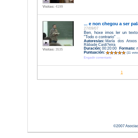
Visitas:
4199
... e non chegou a ser pa
27/09/07
Ben, hoxe imos ler un texto
"Todo o contrario" ...
Autores/as:
María dos Anxos
Rábade Casti?eira
Duración:
00:20:00
Formato:
Visitas:
3535
Puntuación:
(11 vot
Engadir comentario
1
©2007 Asociac