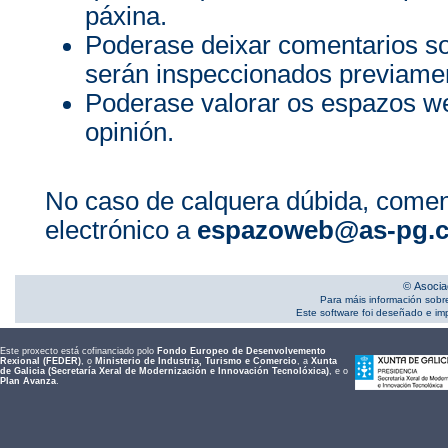
páxina.
Poderase deixar comentarios s
serán inspeccionados previamen
Poderase valorar os espazos we
opinión.
No caso de calquera dúbida, comen
electrónico a
espazoweb@as-pg.
© Asocia
Para máis información sobr
Este software foi deseñado e i
Este proxecto está cofinanciado polo
Fondo Europeo de Desenvolvemento
Rexional (FEDER)
, o
Ministerio de Industria, Turismo e Comercio
, a
Xunta
de Galicia (Secretaría Xeral de Modernización e Innovación Tecnolóxica)
, e o
Plan Avanza
.