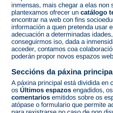
inmensas, mais chegar a elas non 
plantexamos ofrecer un
catálogo t
encontrar na web con fins socioedu
información a quen pretenda usar e
adecuación a determinadas idades, 
conseguirmos iso, dada a inmensi
acceder, contamos coa colaboració
poderán propor novos espazos web 
Seccións da páxina principa
A páxina principal está dividida en 
os
Últimos espazos
engadidos, o
comentarios
emitidos sobre os es
atópase o formulario que permite a
para rexistrarse no caso de non di