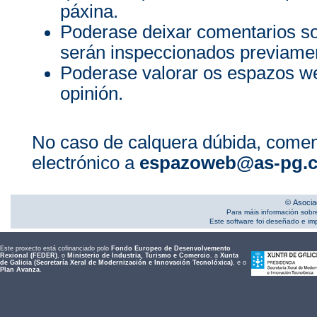
páxina.
Poderase deixar comentarios s
serán inspeccionados previamen
Poderase valorar os espazos we
opinión.
No caso de calquera dúbida, comen
electrónico a
espazoweb@as-pg.
© Asocia
Para máis información sobr
Este software foi deseñado e i
Este proxecto está cofinanciado polo
Fondo Europeo de Desenvolvemento
Rexional (FEDER)
, o
Ministerio de Industria, Turismo e Comercio
, a
Xunta
de Galicia (Secretaría Xeral de Modernización e Innovación Tecnolóxica)
, e o
Plan Avanza
.