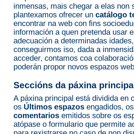
inmensas, mais chegar a elas non 
plantexamos ofrecer un
catálogo t
encontrar na web con fins socioedu
información a quen pretenda usar e
adecuación a determinadas idades, 
conseguirmos iso, dada a inmensi
acceder, contamos coa colaboració
poderán propor novos espazos web 
Seccións da páxina principa
A páxina principal está dividida en 
os
Últimos espazos
engadidos, o
comentarios
emitidos sobre os es
atópase o formulario que permite a
para rexistrarse no caso de non di