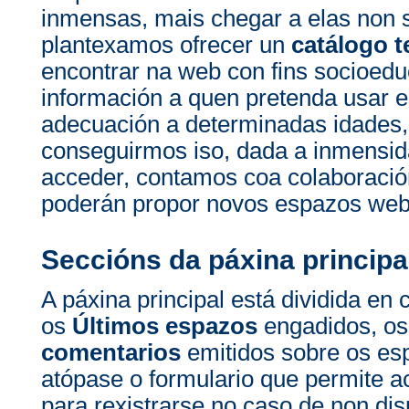
inmensas, mais chegar a elas non 
plantexamos ofrecer un
catálogo t
encontrar na web con fins socioedu
información a quen pretenda usar e
adecuación a determinadas idades, 
conseguirmos iso, dada a inmensi
acceder, contamos coa colaboració
poderán propor novos espazos web 
Seccións da páxina principa
A páxina principal está dividida en 
os
Últimos espazos
engadidos, o
comentarios
emitidos sobre os es
atópase o formulario que permite a
para rexistrarse no caso de non di