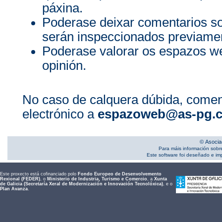
páxina.
Poderase deixar comentarios s
serán inspeccionados previamen
Poderase valorar os espazos we
opinión.
No caso de calquera dúbida, comen
electrónico a
espazoweb@as-pg.
© Asocia
Para máis información sobr
Este software foi deseñado e i
Este proxecto está cofinanciado polo
Fondo Europeo de Desenvolvemento
Rexional (FEDER)
, o
Ministerio de Industria, Turismo e Comercio
, a
Xunta
de Galicia (Secretaría Xeral de Modernización e Innovación Tecnolóxica)
, e o
Plan Avanza
.