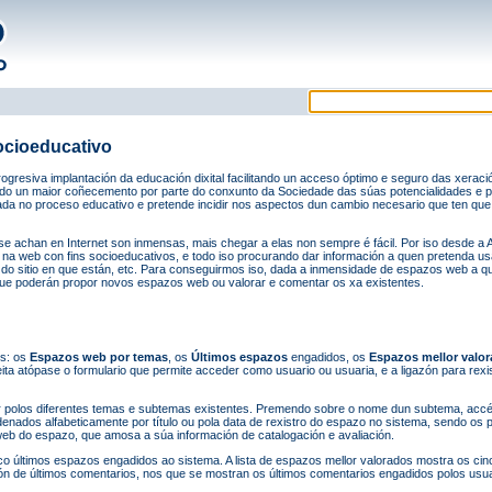
ocioeducativo
progresiva implantación da educación dixital facilitando un acceso óptimo e seguro das xera
o un maior coñecemento por parte do conxunto da Sociedade das súas potencialidades e per
ada no proceso educativo e pretende incidir nos aspectos dun cambio necesario que ten que
 se achan en Internet son inmensas, mais chegar a elas non sempre é fácil. Por iso desde 
na web con fins socioeducativos, e todo iso procurando dar información a quen pretenda us
 do sitio en que están, etc. Para conseguirmos iso, dada a inmensidade de espazos web a
que poderán propor novos espazos web ou valorar e comentar os xa existentes.
ns: os
Espazos web por temas
, os
Últimos espazos
engadidos, os
Espazos mellor valo
ta atópase o formulario que permite acceder como usuario ou usuaria, e a ligazón para rexi
 polos diferentes temas e subtemas existentes. Premendo sobre o nome dun subtema, accé
dos alfabeticamente por título ou pola data de rexistro do espazo no sistema, sendo os p
eb do espazo, que amosa a súa información de catalogación e avaliación.
co últimos espazos engadidos ao sistema. A lista de espazos mellor valorados mostra os ci
ión de últimos comentarios, nos que se mostran os últimos comentarios engadidos polos usu