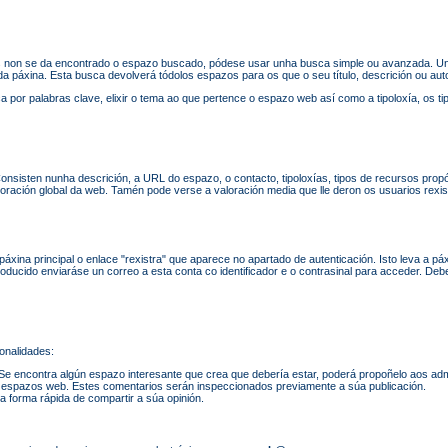
 non se da encontrado o espazo buscado, pódese usar unha busca simple ou avanzada. Un
a páxina. Esta busca devolverá tódolos espazos para os que o seu título, descrición ou aut
or palabras clave, elixir o tema ao que pertence o espazo web así como a tipoloxía, os tip
nsisten nunha descrición, a URL do espazo, o contacto, tipoloxías, tipos de recursos propósi
loración global da web. Tamén pode verse a valoración media que lle deron os usuarios rexi
xina principal o enlace "rexistra" que aparece no apartado de autenticación. Isto leva a páxi
roducido enviaráse un correo a esta conta co identificador e o contrasinal para acceder. De
onalidades:
 encontra algún espazo interesante que crea que debería estar, poderá propoñelo aos adm
 espazos web. Estes comentarios serán inspeccionados previamente a súa publicación.
 forma rápida de compartir a súa opinión.