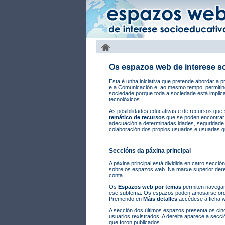
Os espazos web de interese s
Esta é unha iniciativa que pretende abordar a 
e a Comunicación e, ao mesmo tempo, permitind
sociedade porque toda a sociedade está implic
tecnolóxicos.
As posibilidades educativas e de recursos que
temático de recursos
que se poden encontrar 
adecuación a determinadas idades, seguridade
colaboración dos propios usuarios e usuarias 
Seccións da páxina principal
A páxina principal está dividida en catro secció
sobre os espazos web. Na marxe superior derei
conta.
Os
Espazos web por temas
permiten navegar
ese subtema. Os espazos poden amosarse ordena
Premendo en
Máis detalles
accédese á ficha w
A sección dos últimos espazos presenta os cin
usuarios rexistrados. A dereita aparece a secc
que foron publicados.