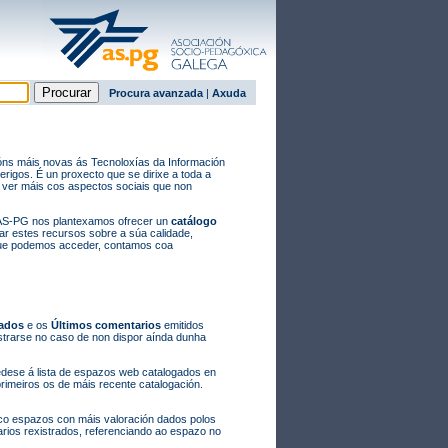
Procura avanzada
|
Axuda
cións máis novas ás Tecnoloxías da Información
igos. É un proxecto que se dirixe a toda a
 ver máis cos aspectos sociais que non
a AS-PG nos plantexamos ofrecer un
catálogo
ar estes recursos sobre a súa calidade,
 que podemos acceder, contamos coa
rados
e os
Últimos comentarios
emitidos
strarse no caso de non dispor aínda dunha
dese á lista de espazos web catalogados en
rimeiros os de máis recente catalogación.
nco espazos con máis valoración dados polos
arios rexistrados, referenciando ao espazo no