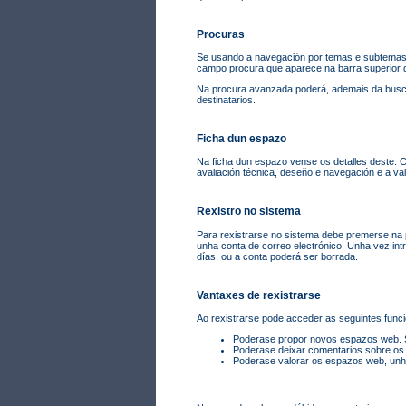
Procuras
Se usando a navegación por temas e subtemas
campo procura que aparece na barra superior d
Na procura avanzada poderá, ademais da busca p
destinatarios.
Ficha dun espazo
Na ficha dun espazo vense os detalles deste. Co
avaliación técnica, deseño e navegación e a va
Rexistro no sistema
Para rexistrarse no sistema debe premerse na pá
unha conta de correo electrónico. Unha vez int
días, ou a conta poderá ser borrada.
Vantaxes de rexistrarse
Ao rexistrarse pode acceder as seguintes funci
Poderase propor novos espazos web. Se
Poderase deixar comentarios sobre os
Poderase valorar os espazos web, unha