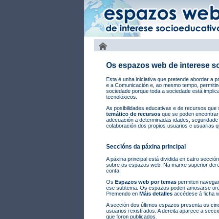
Os espazos web de interese s
Esta é unha iniciativa que pretende abordar a 
e a Comunicación e, ao mesmo tempo, permitind
sociedade porque toda a sociedade está implic
tecnolóxicos.
As posibilidades educativas e de recursos que
temático de recursos
que se poden encontrar 
adecuación a determinadas idades, seguridade
colaboración dos propios usuarios e usuarias 
Seccións da páxina principal
A páxina principal está dividida en catro secció
sobre os espazos web. Na marxe superior derei
conta.
Os
Espazos web por temas
permiten navegar
ese subtema. Os espazos poden amosarse ordena
Premendo en
Máis detalles
accédese á ficha w
A sección dos últimos espazos presenta os cin
usuarios rexistrados. A dereita aparece a secc
que foron publicados.