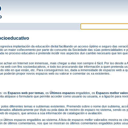
ocioeducativo
progresiva implantación da educación dixital facilitando un acceso óptimo e seguro das xera
o un maior coñecemento por parte do conxunto da Sociedade das súas potencialidades e per
ada no proceso educativo e pretende incidir nos aspectos dun cambio necesario que ten que
 se achan en Internet son inmensas, mais chegar a elas non sempre é fácil. Por iso desde 
na web con fins socioeducativos, e todo iso procurando dar información a quen pretenda us
 do sitio en que están, etc. Para conseguirmos iso, dada a inmensidade de espazos web a
que poderán propor novos espazos web ou valorar e comentar os xa existentes.
ns: os
Espazos web por temas
, os
Últimos espazos
engadidos, os
Espazos mellor valo
ta atópase o formulario que permite acceder como usuario ou usuaria, e a ligazón para rexi
 polos diferentes temas e subtemas existentes. Premendo sobre o nome dun subtema, accé
dos alfabeticamente por título ou pola data de rexistro do espazo no sistema, sendo os p
eb do espazo, que amosa a súa información de catalogación e avaliación.
co últimos espazos engadidos ao sistema. A lista de espazos mellor valorados mostra os ci
ión de últimos comentarios, nos que se mostran os últimos comentarios engadidos polos usu