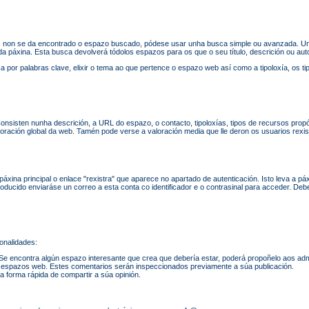
 non se da encontrado o espazo buscado, pódese usar unha busca simple ou avanzada. Un
a páxina. Esta busca devolverá tódolos espazos para os que o seu título, descrición ou aut
or palabras clave, elixir o tema ao que pertence o espazo web así como a tipoloxía, os tip
nsisten nunha descrición, a URL do espazo, o contacto, tipoloxías, tipos de recursos propósi
loración global da web. Tamén pode verse a valoración media que lle deron os usuarios rexi
xina principal o enlace "rexistra" que aparece no apartado de autenticación. Isto leva a páxi
roducido enviaráse un correo a esta conta co identificador e o contrasinal para acceder. De
onalidades:
 encontra algún espazo interesante que crea que debería estar, poderá propoñelo aos adm
 espazos web. Estes comentarios serán inspeccionados previamente a súa publicación.
 forma rápida de compartir a súa opinión.