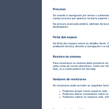
Procuras
Se usando a navegación por temas e subtemas
campo procura que aparece na barra superior d
Na procura avanzada poderá, ademais da busca p
destinatarios.
Ficha dun espazo
Na ficha dun espazo vense os detalles deste. Co
avaliación técnica, deseño e navegación e a va
Rexistro no sistema
Para rexistrarse no sistema debe premerse na pá
unha conta de correo electrónico. Unha vez int
días, ou a conta poderá ser borrada.
Vantaxes de rexistrarse
Ao rexistrarse pode acceder as seguintes funci
Poderase propor novos espazos web. Se
Poderase deixar comentarios sobre os
Poderase valorar os espazos web, unha