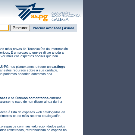
Procura avanzada
|
Axuda
cións máis novas ás Tecnoloxías da Información
igos. É un proxecto que se dirixe a toda a
 ver máis cos aspectos sociais que non
a AS-PG nos plantexamos ofrecer un
catálogo
ar estes recursos sobre a súa calidade,
 que podemos acceder, contamos coa
rados
e os
Últimos comentarios
emitidos
strarse no caso de non dispor aínda dunha
dese á lista de espazos web catalogados en
rimeiros os de máis recente catalogación.
nco espazos con máis valoración dados polos
arios rexistrados, referenciando ao espazo no