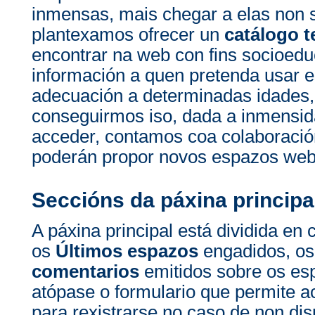
inmensas, mais chegar a elas non 
plantexamos ofrecer un
catálogo t
encontrar na web con fins socioedu
información a quen pretenda usar e
adecuación a determinadas idades, 
conseguirmos iso, dada a inmensi
acceder, contamos coa colaboració
poderán propor novos espazos web 
Seccións da páxina principa
A páxina principal está dividida en 
os
Últimos espazos
engadidos, o
comentarios
emitidos sobre os es
atópase o formulario que permite a
para rexistrarse no caso de non di