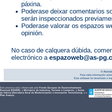
páxina.
Poderase deixar comentarios s
serán inspeccionados previamen
Poderase valorar os espazos we
opinión.
No caso de calquera dúbida, comen
electrónico a
espazoweb@as-pg.
© Asocia
Para máis información sobr
Este software foi deseñado e i
Este proxecto está cofinanciado polo
Fondo Europeo de Desenvolvemento
Rexional (FEDER)
, o
Ministerio de Industria, Turismo e Comercio
, a
Xunta
de Galicia (Secretaría Xeral de Modernización e Innovación Tecnolóxica)
, e o
Plan Avanza
.