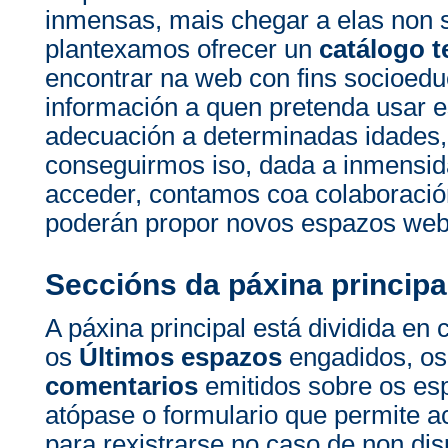
inmensas, mais chegar a elas non 
plantexamos ofrecer un
catálogo t
encontrar na web con fins socioedu
información a quen pretenda usar e
adecuación a determinadas idades, 
conseguirmos iso, dada a inmensi
acceder, contamos coa colaboració
poderán propor novos espazos web 
Seccións da páxina principa
A páxina principal está dividida en 
os
Últimos espazos
engadidos, o
comentarios
emitidos sobre os es
atópase o formulario que permite a
para rexistrarse no caso de non di