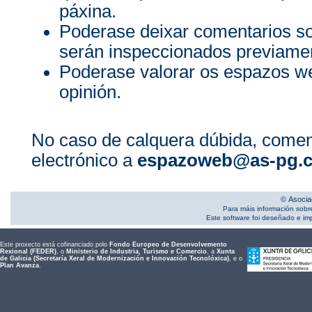
páxina.
Poderase deixar comentarios s
serán inspeccionados previamen
Poderase valorar os espazos we
opinión.
No caso de calquera dúbida, comen
electrónico a
espazoweb@as-pg.
© Asocia
Para máis información sobr
Este software foi deseñado e i
Este proxecto está cofinanciado polo
Fondo Europeo de Desenvolvemento
Rexional (FEDER)
, o
Ministerio de Industria, Turismo e Comercio
, a
Xunta
de Galicia (Secretaría Xeral de Modernización e Innovación Tecnolóxica)
, e o
Plan Avanza
.