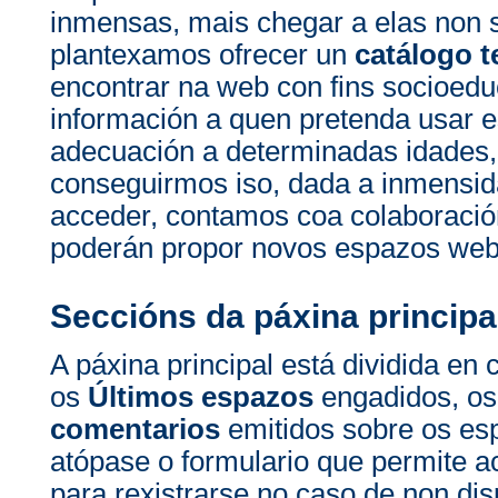
inmensas, mais chegar a elas non 
plantexamos ofrecer un
catálogo t
encontrar na web con fins socioedu
información a quen pretenda usar e
adecuación a determinadas idades, 
conseguirmos iso, dada a inmensi
acceder, contamos coa colaboració
poderán propor novos espazos web 
Seccións da páxina principa
A páxina principal está dividida en 
os
Últimos espazos
engadidos, o
comentarios
emitidos sobre os es
atópase o formulario que permite a
para rexistrarse no caso de non di