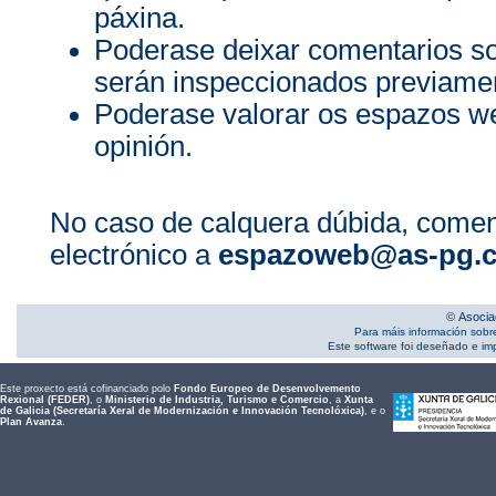
páxina.
Poderase deixar comentarios s
serán inspeccionados previamen
Poderase valorar os espazos we
opinión.
No caso de calquera dúbida, comen
electrónico a
espazoweb@as-pg.
© Asocia
Para máis información sobr
Este software foi deseñado e i
Este proxecto está cofinanciado polo
Fondo Europeo de Desenvolvemento
Rexional (FEDER)
, o
Ministerio de Industria, Turismo e Comercio
, a
Xunta
de Galicia (Secretaría Xeral de Modernización e Innovación Tecnolóxica)
, e o
Plan Avanza
.