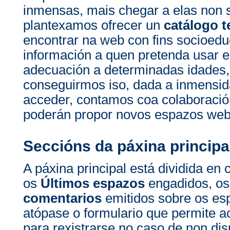
inmensas, mais chegar a elas non 
plantexamos ofrecer un
catálogo t
encontrar na web con fins socioedu
información a quen pretenda usar e
adecuación a determinadas idades, 
conseguirmos iso, dada a inmensi
acceder, contamos coa colaboració
poderán propor novos espazos web 
Seccións da páxina principa
A páxina principal está dividida en 
os
Últimos espazos
engadidos, o
comentarios
emitidos sobre os es
atópase o formulario que permite a
para rexistrarse no caso de non di