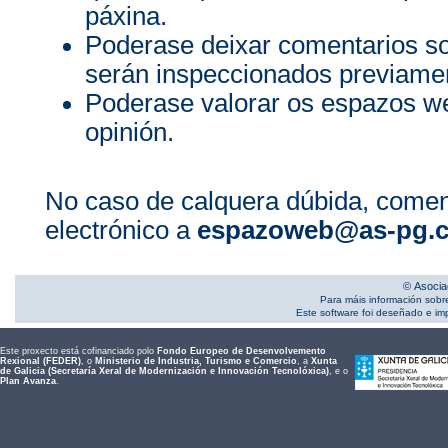
páxina.
Poderase deixar comentarios s
serán inspeccionados previamen
Poderase valorar os espazos we
opinión.
No caso de calquera dúbida, comen
electrónico a
espazoweb@as-pg.
© Asocia
Para máis información sobr
Este software foi deseñado e i
Este proxecto está cofinanciado polo
Fondo Europeo de Desenvolvemento
Rexional (FEDER)
, o
Ministerio de Industria, Turismo e Comercio
, a
Xunta
de Galicia (Secretaría Xeral de Modernización e Innovación Tecnolóxica)
, e o
Plan Avanza
.