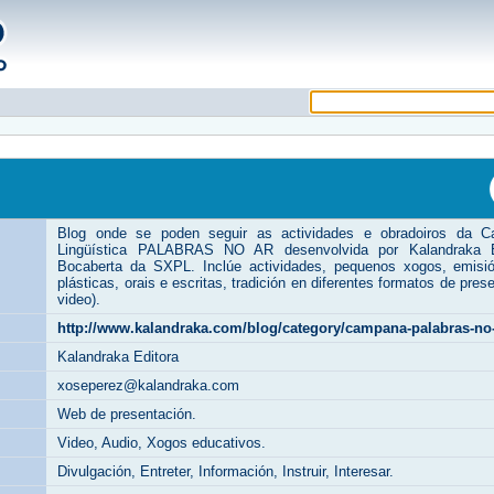
Blog onde se poden seguir as actividades e obradoiros da 
Lingüística PALABRAS NO AR desenvolvida por Kalandraka E
Bocaberta da SXPL. Inclúe actividades, pequenos xogos, emisión
plásticas, orais e escritas, tradición en diferentes formatos de prese
video).
http://www.kalandraka.com/blog/category/campana-palabras-no-
Kalandraka Editora
xoseperez@kalandraka.com
Web de presentación.
Video, Audio, Xogos educativos.
Divulgación, Entreter, Información, Instruir, Interesar.