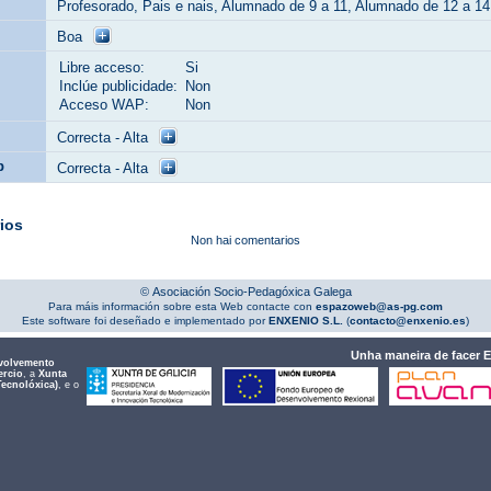
Profesorado, Pais e nais, Alumnado de 9 a 11, Alumnado de 12 a 14
Boa
Libre acceso:
Si
Inclúe publicidade:
Non
Acceso WAP:
Non
Correcta - Alta
b
Correcta - Alta
ios
Non hai comentarios
© Asociación Socio-Pedagóxica Galega
Para máis información sobre esta Web contacte con
espazoweb@as-pg.com
Este software foi deseñado e implementado por
ENXENIO S.L.
(
contacto@enxenio.es
)
Unha maneira de facer 
volvemento
ercio
, a
Xunta
Tecnolóxica)
, e o