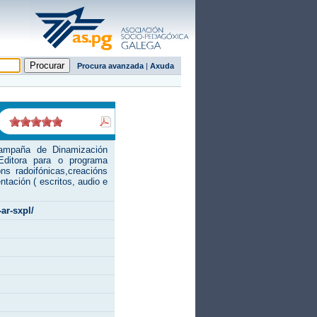
Procura avanzada
|
Axuda
Campaña de Dinamización
ditora para o programa
s radoifónicas,creacións
ntación ( escritos, audio e
ar-sxpl/