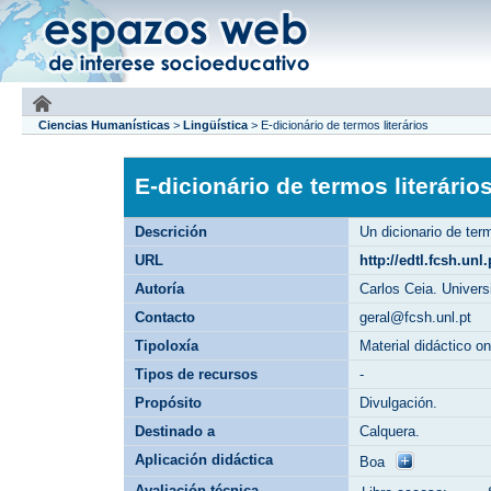
Ciencias Humanísticas
>
Lingüística
>
E-dicionário de termos literários
E-dicionário de termos literário
Descrición
Un dicionario de ter
URL
http://edtl.fcsh.unl.
Autoría
Carlos Ceia. Univer
Contacto
geral@fcsh.unl.pt
Tipoloxía
Material didáctico o
Tipos de recursos
-
Propósito
Divulgación.
Destinado a
Calquera.
Aplicación didáctica
Boa
Avaliación técnica