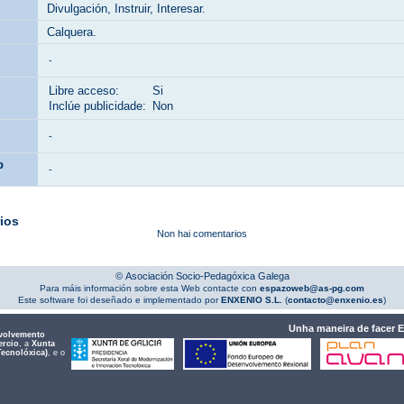
Divulgación, Instruir, Interesar.
Calquera.
-
Libre acceso:
Si
Inclúe publicidade:
Non
-
b
-
ios
Non hai comentarios
© Asociación Socio-Pedagóxica Galega
Para máis información sobre esta Web contacte con
espazoweb@as-pg.com
Este software foi deseñado e implementado por
ENXENIO S.L.
(
contacto@enxenio.es
)
Unha maneira de facer 
volvemento
ercio
, a
Xunta
Tecnolóxica)
, e o