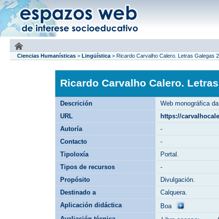
Ciencias Humanísticas
>
Lingüística
>
Ricardo Carvalho Calero. Letras Galegas 
Ricardo Carvalho Calero. Letra
Descrición
Web monográfica da 
URL
https://carvalhocal
Autoría
-
Contacto
-
Tipoloxía
Portal.
Tipos de recursos
-
Propósito
Divulgación.
Destinado a
Calquera.
Aplicación didáctica
Boa
Avaliación técnica