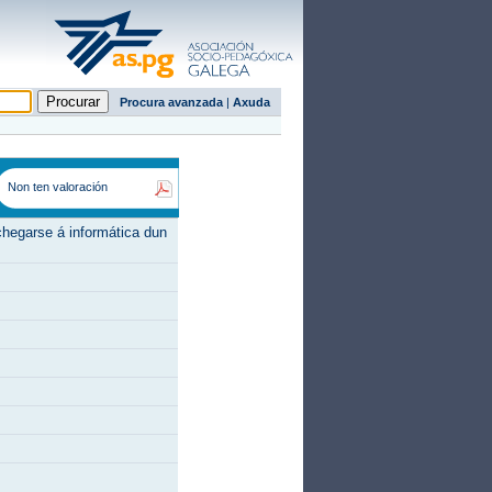
Procura avanzada
|
Axuda
Non ten valoración
chegarse á informática dun