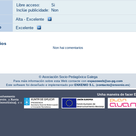
Libre acceso:
Si
Inclúe publicidade:
Non
Alta - Excelente
b
Excelente
ios
Non hai comentarios
© Asociación Socio-Pedagóxica Galega
Para máis información sobre esta Web contacte con
espazoweb@as-pg.com
Este software foi deseñado e implementado por
ENXENIO S.L.
(
contacto@enxenio.es
)
Unha maneira de facer 
volvemento
ercio
, a
Xunta
Tecnolóxica)
, e o