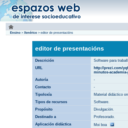
Ensino
>
Xenérico
>
editor de presentacións
editor de presentacións
Descrición
Software para trabal
URL
http://prezi.com/yq
minutos-academia-p
Autoría
-
Contacto
-
Tipoloxía
Material didáctico on
Tipos de recursos
Software.
Propósito
Divulgación.
Destinado a
Profesorado.
Aplicación didáctica
Moi boa