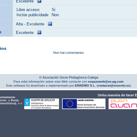
Excelente
Libre acceso:
Si
Inclúe publicidade:
Non
Alta - Excelente
b
Excelente
ios
Non hai comentarios
© Asociación Socio-Pedagóxica Galega
Para máis información sobre esta Web contacte con
espazoweb@as-pg.com
Este software foi deseñado e implementado por
ENXENIO S.L.
(
contacto@enxenio.es
)
Unha maneira de facer 
volvemento
ercio
, a
Xunta
Tecnolóxica)
, e o