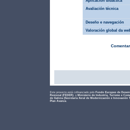
Aplicación didáctica
Avaliación técnica
Deseño e navegación
Valoración global da we
Comentar
Este proxecto está cofinanciado polo
Fondo Europeo de Desen
Rexional (FEDER)
, o
Ministerio de Industria, Turismo e Com
de Galicia (Secretaría Xeral de Modernización e Innovación 
Plan Avanza
.