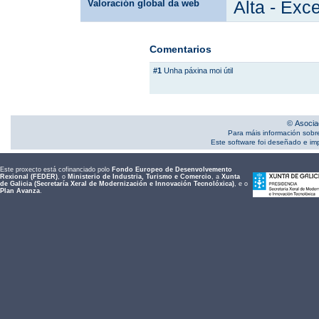
Valoración global da web
Alta - Exc
Comentarios
#1
Unha páxina moi útil
© Asocia
Para máis información sobr
Este software foi deseñado e i
Este proxecto está cofinanciado polo
Fondo Europeo de Desenvolvemento
Rexional (FEDER)
, o
Ministerio de Industria, Turismo e Comercio
, a
Xunta
de Galicia (Secretaría Xeral de Modernización e Innovación Tecnolóxica)
, e o
Plan Avanza
.