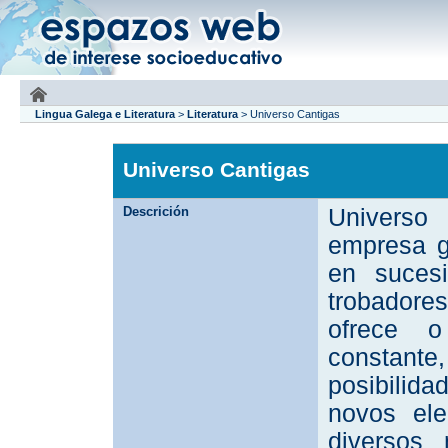
Lingua Galega e Literatura
>
Literatura
>
Universo Cantigas
Universo Cantigas
Descrición
Universo
empresa g
en suces
trobadore
ofrece o
constant
posibilid
novos el
diversos 