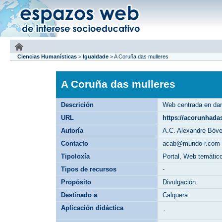
Ciencias Humanísticas
>
Igualdade
>
A Coruña das mulleres
A Coruña das mulleres
Descrición
Web centrada en dar
URL
https://acorunhada
Autoría
A.C. Alexandre Bóv
Contacto
acab@mundo-r.com
Tipoloxía
Portal, Web temátic
Tipos de recursos
-
Propósito
Divulgación.
Destinado a
Calquera.
Aplicación didáctica
-