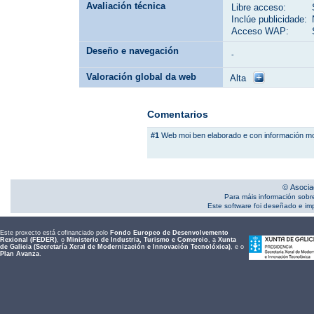
Avaliación técnica
Libre acceso:
Inclúe publicidade:
Acceso WAP:
Deseño e navegación
-
Valoración global da web
Alta
Comentarios
#1
Web moi ben elaborado e con información m
© Asocia
Para máis información sobr
Este software foi deseñado e i
Este proxecto está cofinanciado polo
Fondo Europeo de Desenvolvemento
Rexional (FEDER)
, o
Ministerio de Industria, Turismo e Comercio
, a
Xunta
de Galicia (Secretaría Xeral de Modernización e Innovación Tecnolóxica)
, e o
Plan Avanza
.