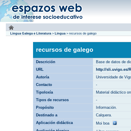
Lingua Galega e Literatura
>
Lingua
>
recursos de galego
recursos de galego
Descrición
Base de datos de dic
URL
http://sli.uvigo.es/
Autoría
Universidade de Vig
Contacto
-
Tipoloxía
Material didáctico on
Tipos de recursos
-
Propósito
Información.
Destinado a
Calquera.
Aplicación didáctica
Moi boa
Avaliación técnica