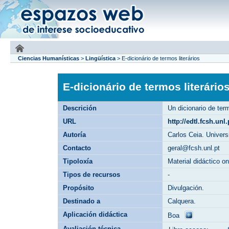
Ciencias Humanísticas
>
Lingüística
>
E-dicionário de termos literários
E-dicionário de termos literário
Descrición
Un dicionario de ter
URL
http://edtl.fcsh.unl.
Autoría
Carlos Ceia. Univer
Contacto
geral@fcsh.unl.pt
Tipoloxía
Material didáctico o
Tipos de recursos
-
Propósito
Divulgación.
Destinado a
Calquera.
Aplicación didáctica
Boa
Avaliación técnica