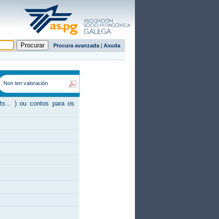
Procura avanzada
|
Axuda
Non ten valoración
s... ) ou contos para os