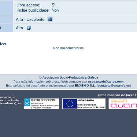
Libre acceso:
Si
Inclúe publicidade:
Non
Alta - Excelente
b
Alta
ios
Non hai comentarios
© Asociación Socio-Pedagóxica Galega
Para máis información sobre esta Web contacte con
espazoweb@as-pg.com
Este software foi deseñado e implementado por
ENXENIO S.L.
(
contacto@enxenio.es
)
Unha maneira de facer 
volvemento
ercio
, a
Xunta
Tecnolóxica)
, e o