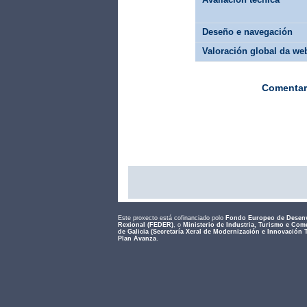
Deseño e navegación
Valoración global da we
Comentar
Este proxecto está cofinanciado polo
Fondo Europeo de Desen
Rexional (FEDER)
, o
Ministerio de Industria, Turismo e Com
de Galicia (Secretaría Xeral de Modernización e Innovación 
Plan Avanza
.