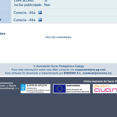
Libre acceso:
Si
Inclúe publicidade:
Non
Correcta - Alta
b
Correcta - Alta
ios
Non hai comentarios
© Asociación Socio-Pedagóxica Galega
Para máis información sobre esta Web contacte con
espazoweb@as-pg.com
Este software foi deseñado e implementado por
ENXENIO S.L.
(
contacto@enxenio.es
)
Unha maneira de facer 
volvemento
ercio
, a
Xunta
Tecnolóxica)
, e o