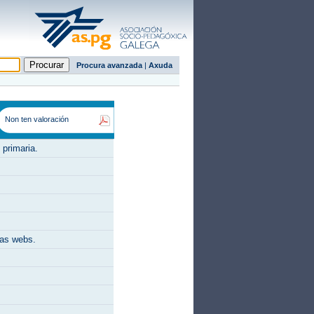
Procura avanzada
|
Axuda
Non ten valoración
 primaria.
ras webs.