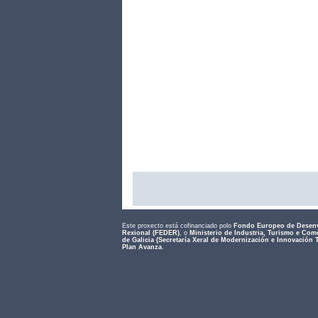
Este proxecto está cofinanciado polo
Fondo Europeo de Desen
Rexional (FEDER)
, o
Ministerio de Industria, Turismo e Com
de Galicia (Secretaría Xeral de Modernización e Innovación 
Plan Avanza
.