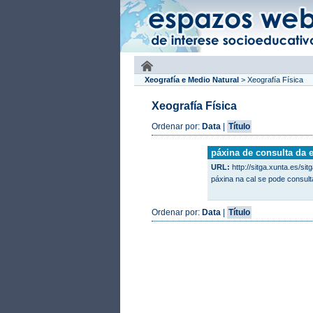
Xeografía e Medio Natural
>
Xeografía Física
Xeografía Física
Ordenar por:
Data
|
Título
páxina de consulta da e
URL:
http://sitga.xunta.es/si
páxina na cal se pode consulta
Ordenar por:
Data
|
Título