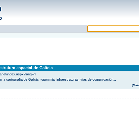
strutura espacial de Galicia
tganet/index.aspx?lang=gl
r a cartografía de Galicia: toponimia, infraestruturas, vías de comunicación...
[Mái