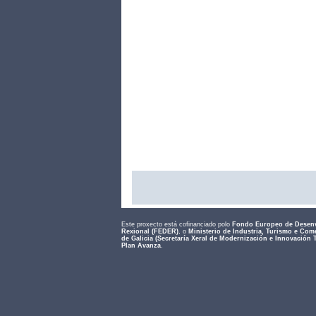
Este proxecto está cofinanciado polo
Fondo Europeo de Desen
Rexional (FEDER)
, o
Ministerio de Industria, Turismo e Com
de Galicia (Secretaría Xeral de Modernización e Innovación 
Plan Avanza
.