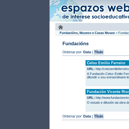
Fundacións, Museos e Casas Museo
>
Fundac
Fundacións
Ordenar por:
Data
|
Título
Celso Emilio Ferreiro
URL:
http://celsoemilioferreiro
A Fundación Celso Emilio Fer
difundir o seu extraordinario
Fundación Vicente Ris
URL:
http://www.fundacionvi
O estudo e difusión da obra d
Ordenar por:
Data
|
Título