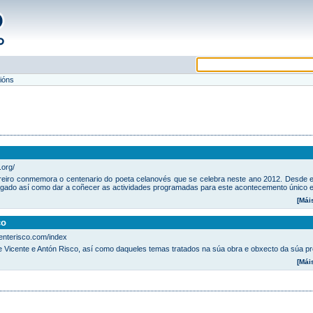
ións
.org/
reiro conmemora o centenario do poeta celanovés que se celebra neste ano 2012. Desde e
 legado así como dar a coñecer as actividades programadas para este acontecemento único e i
[Mái
co
centerisco.com/index
e Vicente e Antón Risco, así como daqueles temas tratados na súa obra e obxecto da súa pre
[Mái