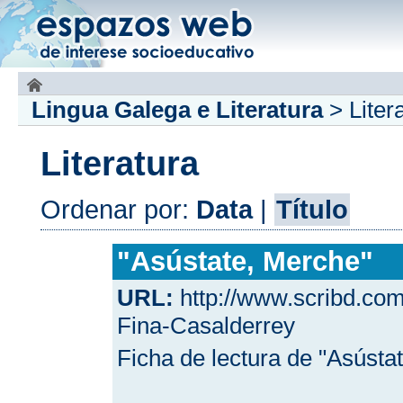
Lingua Galega e Literatura
>
Liter
Literatura
Ordenar por:
Data
|
Título
"Asústate, Merche"
URL:
http://www.scribd.co
Fina-Casalderrey
Ficha de lectura de "Asústa