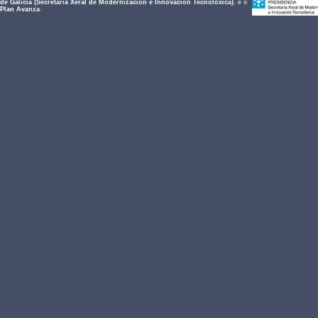
de Galicia (Secretaría Xeral de Modernización e Innovación Tecnolóxica)
, e o
Plan Avanza
.