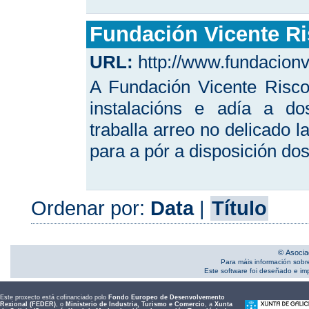
Fundación Vicente R
URL:
http://www.fundacionv
A Fundación Vicente Risco
instalacións e adía a do
traballa arreo no delicado 
para a pór a disposición do
Ordenar por:
Data
|
Título
© Asocia
Para máis información sobr
Este software foi deseñado e i
Este proxecto está cofinanciado polo
Fondo Europeo de Desenvolvemento
Rexional (FEDER)
, o
Ministerio de Industria, Turismo e Comercio
, a
Xunta