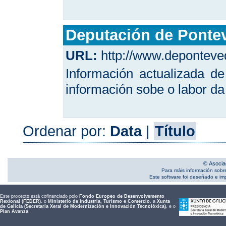
Deputación de Ponte
URL:
http://www.deponteve
Información actualizada d
información sobe o labor da 
Ordenar por:
Data
|
Título
© Asocia
Para máis información sobr
Este software foi deseñado e i
Este proxecto está cofinanciado polo
Fondo Europeo de Desenvolvemento
Rexional (FEDER)
, o
Ministerio de Industria, Turismo e Comercio
, a
Xunta
de Galicia (Secretaría Xeral de Modernización e Innovación Tecnolóxica)
, e o
Plan Avanza
.