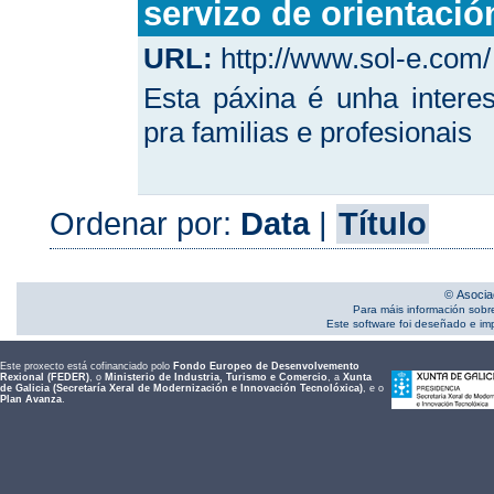
servizo de orientació
URL:
http://www.sol-e.com/
Esta páxina é unha interes
pra familias e profesionais
Ordenar por:
Data
|
Título
© Asocia
Para máis información sobr
Este software foi deseñado e i
Este proxecto está cofinanciado polo
Fondo Europeo de Desenvolvemento
Rexional (FEDER)
, o
Ministerio de Industria, Turismo e Comercio
, a
Xunta
de Galicia (Secretaría Xeral de Modernización e Innovación Tecnolóxica)
, e o
Plan Avanza
.