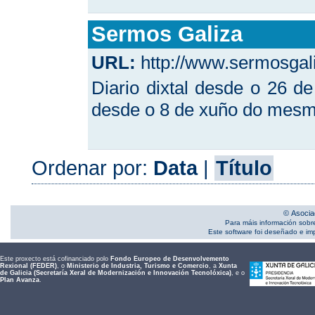
Sermos Galiza
URL:
http://www.sermosgali
Diario dixtal desde o 26 d
desde o 8 de xuño do mes
Ordenar por:
Data
|
Título
© Asocia
Para máis información sobr
Este software foi deseñado e i
Este proxecto está cofinanciado polo
Fondo Europeo de Desenvolvemento
Rexional (FEDER)
, o
Ministerio de Industria, Turismo e Comercio
, a
Xunta
de Galicia (Secretaría Xeral de Modernización e Innovación Tecnolóxica)
, e o
Plan Avanza
.