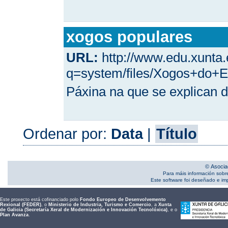
xogos populares
URL:
http://www.edu.xunta.
q=system/files/Xogos+do+E
Páxina na que se explican d
Ordenar por:
Data
|
Título
© Asocia
Para máis información sobr
Este software foi deseñado e i
Este proxecto está cofinanciado polo
Fondo Europeo de Desenvolvemento
Rexional (FEDER)
, o
Ministerio de Industria, Turismo e Comercio
, a
Xunta
de Galicia (Secretaría Xeral de Modernización e Innovación Tecnolóxica)
, e o
Plan Avanza
.