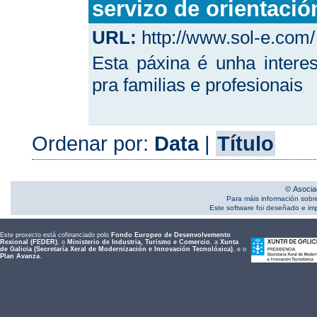
servizo de orientació
URL:
http://www.sol-e.com/
Esta páxina é unha interes
pra familias e profesionais
Ordenar por:
Data
|
Título
© Asocia
Para máis información sobr
Este software foi deseñado e i
Este proxecto está cofinanciado polo
Fondo Europeo de Desenvolvemento
Rexional (FEDER)
, o
Ministerio de Industria, Turismo e Comercio
, a
Xunta
de Galicia (Secretaría Xeral de Modernización e Innovación Tecnolóxica)
, e o
Plan Avanza
.