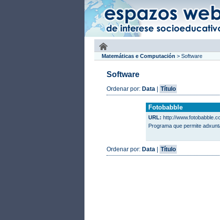
Matemáticas e Computación
>
Software
Software
Ordenar por:
Data
|
Título
Fotobabble
URL:
http://www.fotobabble.c
Programa que permite adxuntar
Ordenar por:
Data
|
Título