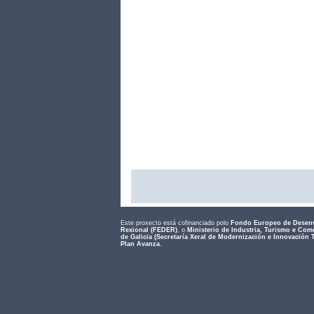
Este proxecto está cofinanciado polo
Fondo Europeo de Desen
Rexional (FEDER)
, o
Ministerio de Industria, Turismo e Com
de Galicia (Secretaría Xeral de Modernización e Innovación 
Plan Avanza
.