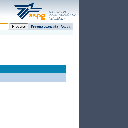
Procura avanzada
|
Axuda