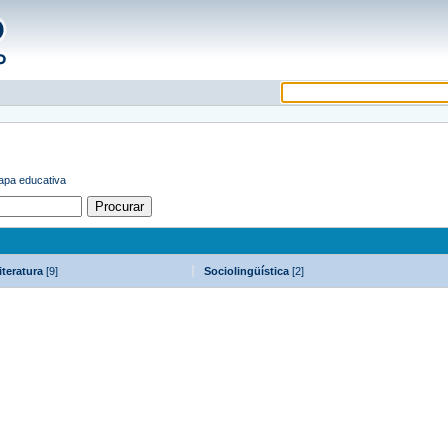
tapa educativa
iteratura
[9]
Sociolingüística
[2]