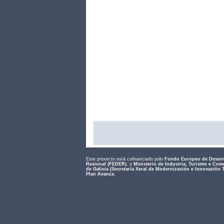
Este proxecto está cofinanciado polo
Fondo Europeo de Desen
Rexional (FEDER)
, o
Ministerio de Industria, Turismo e Com
de Galicia (Secretaría Xeral de Modernización e Innovación 
Plan Avanza
.