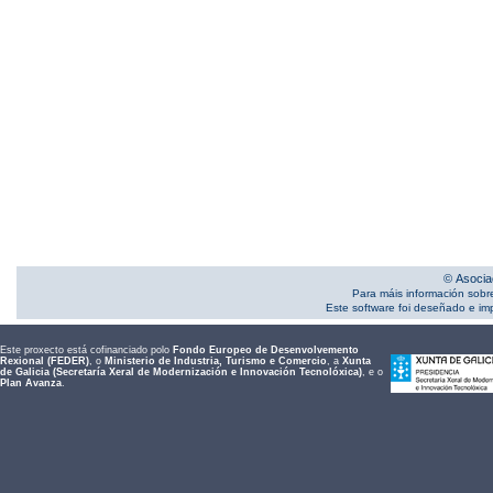
© Asocia
Para máis información sobr
Este software foi deseñado e i
Este proxecto está cofinanciado polo
Fondo Europeo de Desenvolvemento
Rexional (FEDER)
, o
Ministerio de Industria, Turismo e Comercio
, a
Xunta
de Galicia (Secretaría Xeral de Modernización e Innovación Tecnolóxica)
, e o
Plan Avanza
.