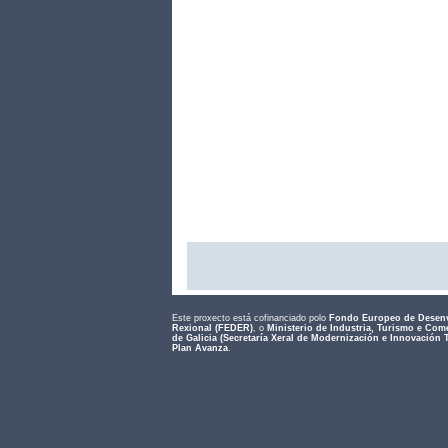
Este proxecto está cofinanciado polo
Fondo Europeo de Desen
Rexional (FEDER)
, o
Ministerio de Industria, Turismo e Com
de Galicia (Secretaría Xeral de Modernización e Innovación 
Plan Avanza
.