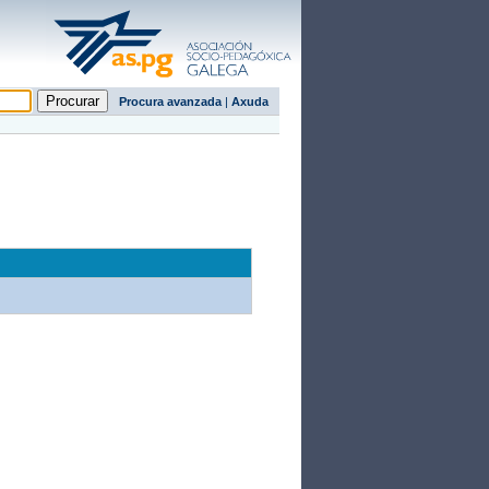
Procura avanzada
|
Axuda