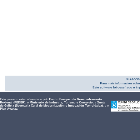
© Asocia
Para máis información sobr
Este software foi deseñado e i
Este proxecto está cofinanciado polo
Fondo Europeo de Desenvolvemento
Rexional (FEDER)
, o
Ministerio de Industria, Turismo e Comercio
, a
Xunta
de Galicia (Secretaría Xeral de Modernización e Innovación Tecnolóxica)
, e o
Plan Avanza
.