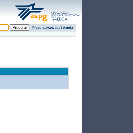
Procura avanzada
|
Axuda