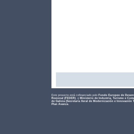
Este proxecto está cofinanciado polo
Fondo Europeo de Desen
Rexional (FEDER)
, o
Ministerio de Industria, Turismo e Com
de Galicia (Secretaría Xeral de Modernización e Innovación 
Plan Avanza
.