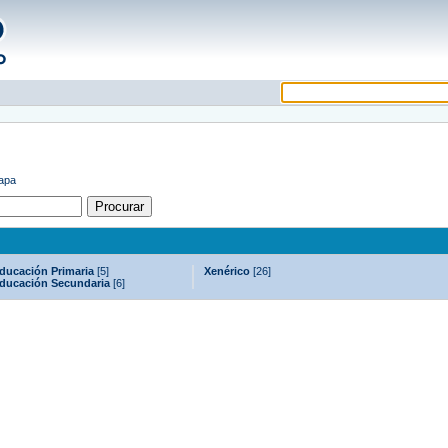
tapa
ducación Primaria
[5]
Xenérico
[26]
ducación Secundaria
[6]