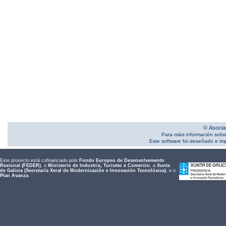
© Asocia
Para máis información sobr
Este software foi deseñado e i
Este proxecto está cofinanciado polo
Fondo Europeo de Desenvolvemento
Rexional (FEDER)
, o
Ministerio de Industria, Turismo e Comercio
, a
Xunta
de Galicia (Secretaría Xeral de Modernización e Innovación Tecnolóxica)
, e o
Plan Avanza
.