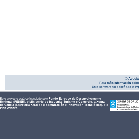
© Asocia
Para máis información sobr
Este software foi deseñado e i
Este proxecto está cofinanciado polo
Fondo Europeo de Desenvolvemento
Rexional (FEDER)
, o
Ministerio de Industria, Turismo e Comercio
, a
Xunta
de Galicia (Secretaría Xeral de Modernización e Innovación Tecnolóxica)
, e o
Plan Avanza
.