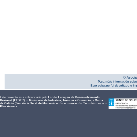
© Asocia
Para máis información sobr
Este software foi deseñado e i
Este proxecto está cofinanciado polo
Fondo Europeo de Desenvolvemento
Rexional (FEDER)
, o
Ministerio de Industria, Turismo e Comercio
, a
Xunta
de Galicia (Secretaría Xeral de Modernización e Innovación Tecnolóxica)
, e o
Plan Avanza
.