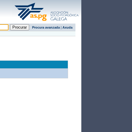
Procura avanzada
|
Axuda