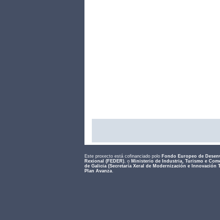
Este proxecto está cofinanciado polo
Fondo Europeo de Desen
Rexional (FEDER)
, o
Ministerio de Industria, Turismo e Com
de Galicia (Secretaría Xeral de Modernización e Innovación 
Plan Avanza
.