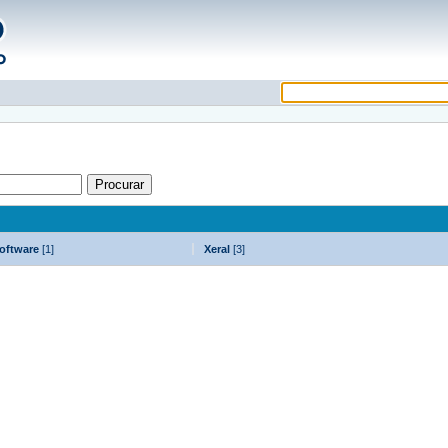
oftware
[1]
Xeral
[3]