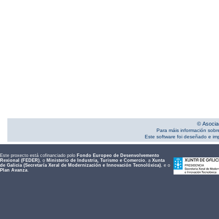
© Asocia
Para máis información sobr
Este software foi deseñado e i
Este proxecto está cofinanciado polo
Fondo Europeo de Desenvolvemento
Rexional (FEDER)
, o
Ministerio de Industria, Turismo e Comercio
, a
Xunta
de Galicia (Secretaría Xeral de Modernización e Innovación Tecnolóxica)
, e o
Plan Avanza
.