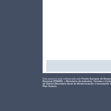
Este proxecto está cofinanciado polo
Fondo Europeo de Desen
Rexional (FEDER)
, o
Ministerio de Industria, Turismo e Com
de Galicia (Secretaría Xeral de Modernización e Innovación 
Plan Avanza
.