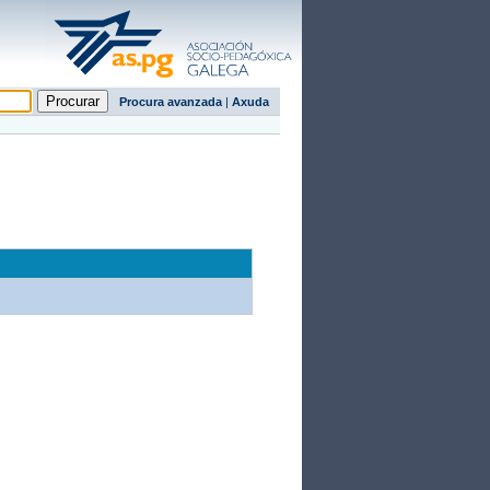
Procura avanzada
|
Axuda