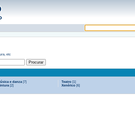
ura, etc
úsica e danza
[7]
Teatro
[1]
intura
[2]
Xenérico
[6]