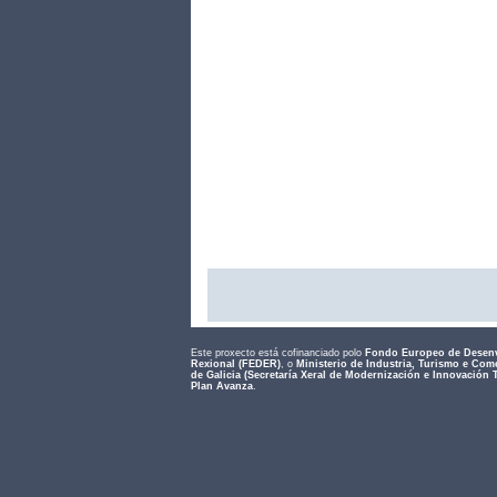
Este proxecto está cofinanciado polo
Fondo Europeo de Desen
Rexional (FEDER)
, o
Ministerio de Industria, Turismo e Com
de Galicia (Secretaría Xeral de Modernización e Innovación 
Plan Avanza
.