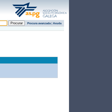
Procura avanzada
|
Axuda