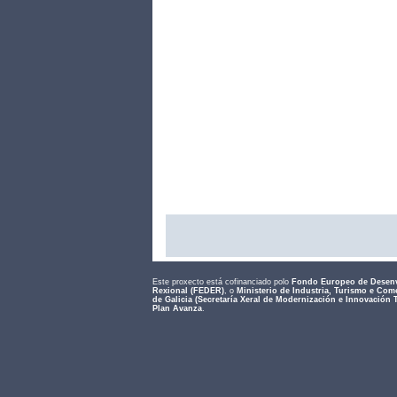
Este proxecto está cofinanciado polo
Fondo Europeo de Desen
Rexional (FEDER)
, o
Ministerio de Industria, Turismo e Com
de Galicia (Secretaría Xeral de Modernización e Innovación 
Plan Avanza
.