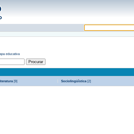
tapa educativa
iteratura
[9]
Sociolingüística
[2]