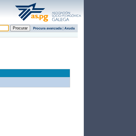
Procura avanzada
|
Axuda