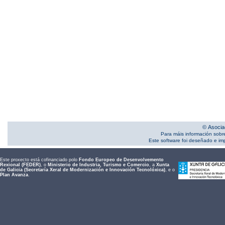
© Asocia
Para máis información sobr
Este software foi deseñado e i
Este proxecto está cofinanciado polo
Fondo Europeo de Desenvolvemento
Rexional (FEDER)
, o
Ministerio de Industria, Turismo e Comercio
, a
Xunta
de Galicia (Secretaría Xeral de Modernización e Innovación Tecnolóxica)
, e o
Plan Avanza
.