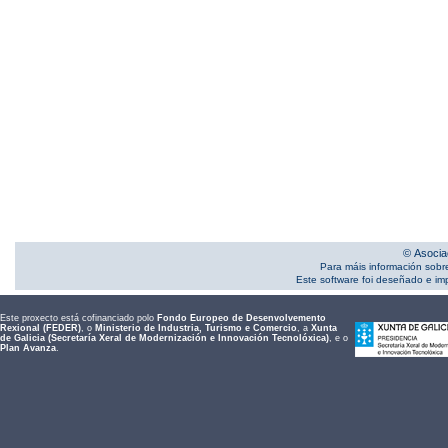
© Asocia
Para máis información sobr
Este software foi deseñado e i
Este proxecto está cofinanciado polo
Fondo Europeo de Desenvolvemento
Rexional (FEDER)
, o
Ministerio de Industria, Turismo e Comercio
, a
Xunta
de Galicia (Secretaría Xeral de Modernización e Innovación Tecnolóxica)
, e o
Plan Avanza
.