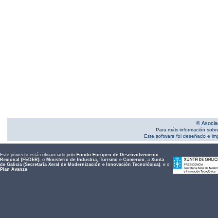
© Asocia
Para máis información sobr
Este software foi deseñado e i
Este proxecto está cofinanciado polo
Fondo Europeo de Desenvolvemento
Rexional (FEDER)
, o
Ministerio de Industria, Turismo e Comercio
, a
Xunta
de Galicia (Secretaría Xeral de Modernización e Innovación Tecnolóxica)
, e o
Plan Avanza
.