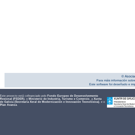
© Asocia
Para máis información sobr
Este software foi deseñado e i
Este proxecto está cofinanciado polo
Fondo Europeo de Desenvolvemento
Rexional (FEDER)
, o
Ministerio de Industria, Turismo e Comercio
, a
Xunta
de Galicia (Secretaría Xeral de Modernización e Innovación Tecnolóxica)
, e o
Plan Avanza
.